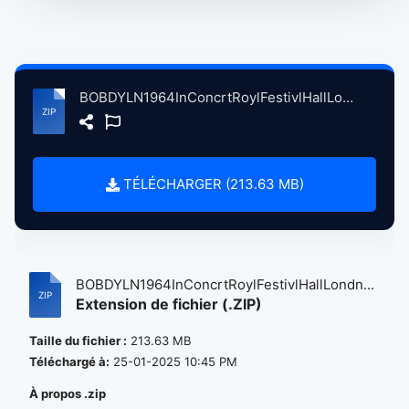
BOBDYLN1964InConcrtRoylFestivlHallLondnBritain, 5-17-1964 atse.zip
TÉLÉCHARGER (213.63 MB)
BOBDYLN1964InConcrtRoylFestivlHallLondn...
Extension de fichier (.ZIP)
Taille du fichier :
213.63 MB
Téléchargé à:
25-01-2025 10:45 PM
À propos .zip