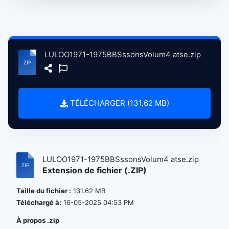
LULOO1971-1975BBSssonsVolum4 atse.zip
TÉLÉCHARGER (131.62 MB)
LULOO1971-1975BBSssonsVolum4 atse.zip
Extension de fichier (.ZIP)
Taille du fichier :
131.62 MB
Téléchargé à:
16-05-2025 04:53 PM
À propos .zip