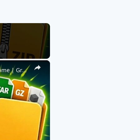
×
📦 Extraire ZIP, RAR et Plus de 140 Formats avec l'Extension Chrome | Gratuit et Local