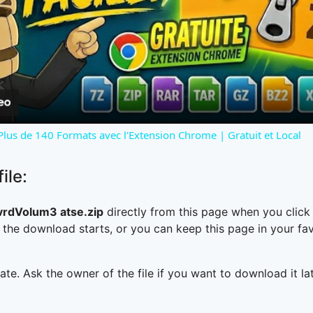
Video
 Plus de 140 Formats avec l'Extension Chrome | Gratuit et Local
ile:
rdVolum3 atse.zip
directly from this page when you clic
the download starts, or you can keep this page in your fa
ate. Ask the owner of the file if you want to download it lat