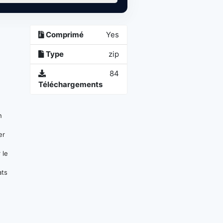
Comprimé
Yes
Type
zip
84
Téléchargements
n
er
 le
ats