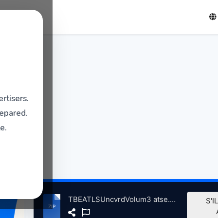
rtisers.
repared.
e.
TBEATLSUncvrdVolum3 atse.zip