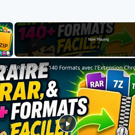
×
Now Playing
 Video
Play