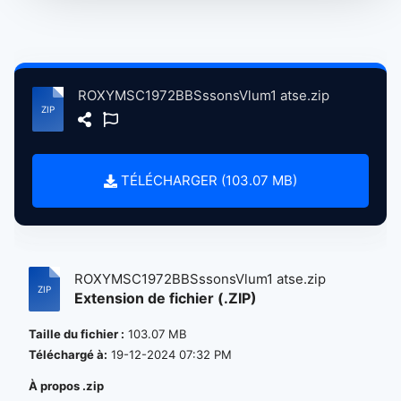
ROXYMSC1972BBSssonsVlum1 atse.zip
TÉLÉCHARGER (103.07 MB)
ROXYMSC1972BBSssonsVlum1 atse.zip
Extension de fichier (.ZIP)
Taille du fichier :
103.07 MB
Téléchargé à:
19-12-2024 07:32 PM
À propos .zip