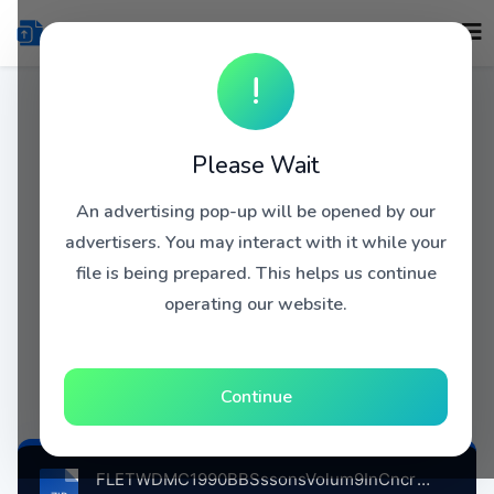
!
Please Wait
An advertising pop-up will be opened by our
advertisers. You may interact with it while your
file is being prepared. This helps us continue
operating our website.
Continue
FLETWDMC1990BBSssonsVolum9InCncrtMineRodStdiumMnchestrBrtin, 8-25-1990 atse.zip