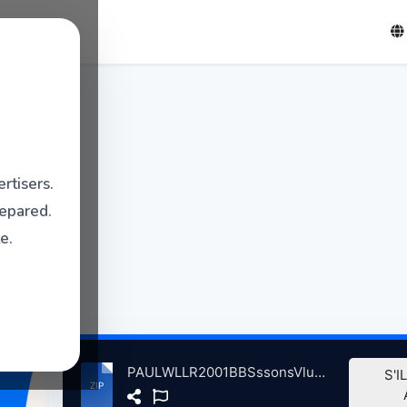
rtisers.
repared.
e.
PAULWLLR2001BBSssonsVlum9InCncrtBBRdioBrodcstngThtrLndnBrtin, 4-23-2001 atse.zip
S'I