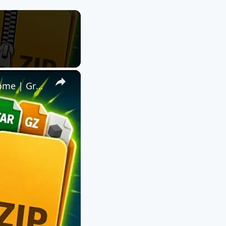
×
📦 Extraire ZIP, RAR et Plus de 140 Formats avec l'Extension Chrome | Gratuit et Local