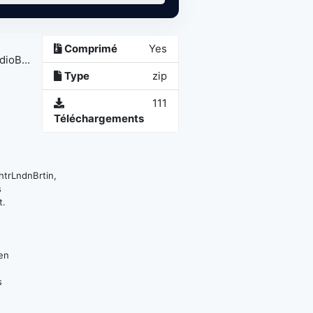
Comprimé
Yes
ioB...
Type
zip
111
Téléchargements
trLndnBrtin,
s
t.
 en
s