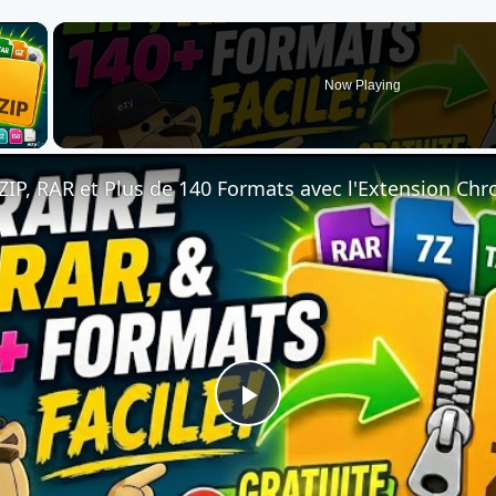
×
Now Playing
 Video
Play
Video