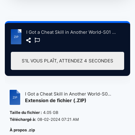
I Got a Cheat Skill in Another World-S01 Complete 1080P HD - Visit & Support AnimeHindiDub.com.zip
S'IL VOUS PLAÎT, ATTENDEZ
4
SECONDES
I Got a Cheat Skill in Another World-S0...
Extension de fichier (.ZIP)
Taille du fichier :
4.05 GB
Téléchargé à:
08-02-2024 07:21 AM
À propos .zip