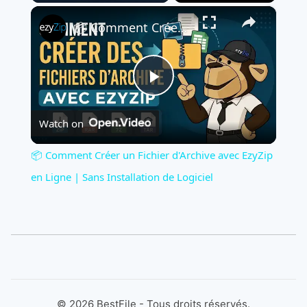
×
Play
Unmute
Fullscreen
📦 Comment Créer un Fichier d'Archive avec EzyZip en Ligne | Sans Installation de Logiciel
Play
Watch on
Video
📦 Comment Créer un Fichier d'Archive avec EzyZip
en Ligne | Sans Installation de Logiciel
©
2026
BestFile - Tous droits réservés.