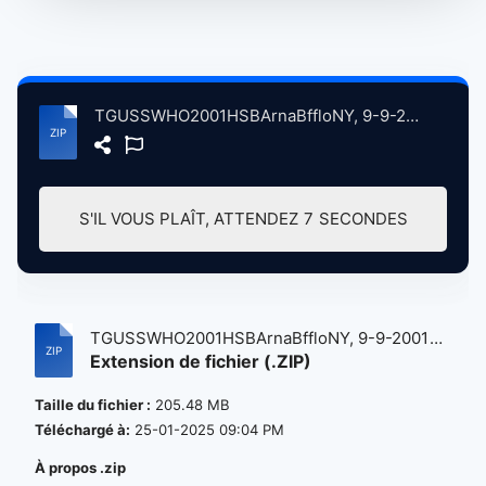
TGUSSWHO2001HSBArnaBffloNY, 9-9-2001 atse.zip
S'IL VOUS PLAÎT, ATTENDEZ
7
SECONDES
TGUSSWHO2001HSBArnaBffloNY, 9-9-2001
Extension de fichier (.ZIP)
at...
Taille du fichier :
205.48 MB
Téléchargé à:
25-01-2025 09:04 PM
À propos .zip