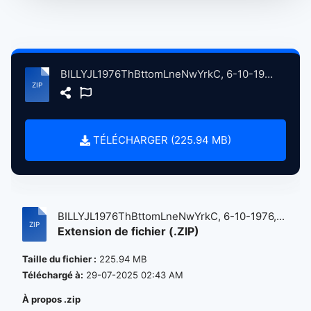
BILLYJL1976ThBttomLneNwYrkC, 6-10-1976, ErlyShw atse.zip
TÉLÉCHARGER (225.94 MB)
BILLYJL1976ThBttomLneNwYrkC, 6-10-1976,...
Extension de fichier (.ZIP)
Taille du fichier :
225.94 MB
Téléchargé à:
29-07-2025 02:43 AM
À propos .zip