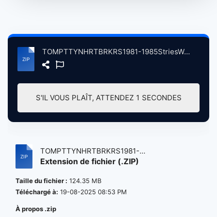
TOMPTTYNHRTBRKRS1981-1985StriesWeCldTll atse.zip
S'IL VOUS PLAÎT, ATTENDEZ
1
SECONDES
TOMPTTYNHRTBRKRS1981-
Extension de fichier (.ZIP)
1985StriesWeCldTll...
Taille du fichier :
124.35 MB
Téléchargé à:
19-08-2025 08:53 PM
À propos .zip