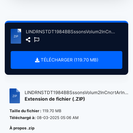
LINDRNSTDT1984BBSssonsVolum2InCncrtArlngtnThtrSntaBrbraCA, 3-9-1984 atse.zip
TÉLÉCHARGER (119.70 MB)
LINDRNSTDT1984BBSssonsVolum2InCncrtArln...
Extension de fichier (.ZIP)
Taille du fichier :
119.70 MB
Téléchargé à:
08-03-2025 05:06 AM
À propos .zip