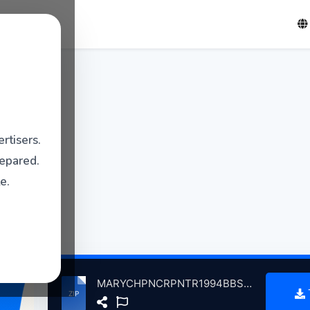
rtisers.
repared.
e.
MARYCHPNCRPNTR1994BBSssonsVolum1InCncrtHrMjstysThtreLndnBrtin, 12-10-1994 atse.zip