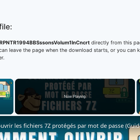
ile:
PNTR1994BBSssonsVolum1InCncrt
directly from this p
n leave the page when the download starts, or you can kee
r.
×
Now Playing
 Video
rir les fichiers 7Z protégés par mot de passe (Guid