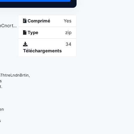
Comprimé
Yes
ncrt...
Type
zip
34
Téléchargements
htreLndnBrtin,
es
t.
 en
s