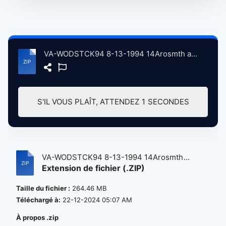
VA-WODSTCK94 8-13-1994 14Arosmth atse.zip
S'IL VOUS PLAÎT, ATTENDEZ
1
SECONDES
VA-WODSTCK94 8-13-1994 14Arosmth
Extension de fichier (.ZIP)
atse.z...
Taille du fichier :
264.46 MB
Téléchargé à:
22-12-2024 05:07 AM
À propos .zip