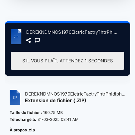
DEREKNDMNOS1970ElctricFactryThtrPhldlphiaPA, 10-16-1970 atse.zip
S'IL VOUS PLAÎT, ATTENDEZ
1
SECONDES
DEREKNDMNOS1970ElctricFactryThtrPhldlph...
Extension de fichier (.ZIP)
Taille du fichier :
160.75 MB
Téléchargé à:
31-03-2025 08:41 AM
À propos .zip