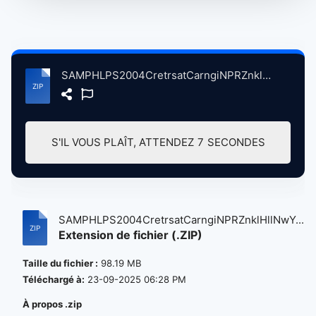
SAMPHLPS2004CretrsatCarngiNPRZnklHllNwYrkC, 10-19-2004 atse.zip
S'IL VOUS PLAÎT, ATTENDEZ
7
SECONDES
SAMPHLPS2004CretrsatCarngiNPRZnklHllNwY...
Extension de fichier (.ZIP)
Taille du fichier :
98.19 MB
Téléchargé à:
23-09-2025 06:28 PM
À propos .zip