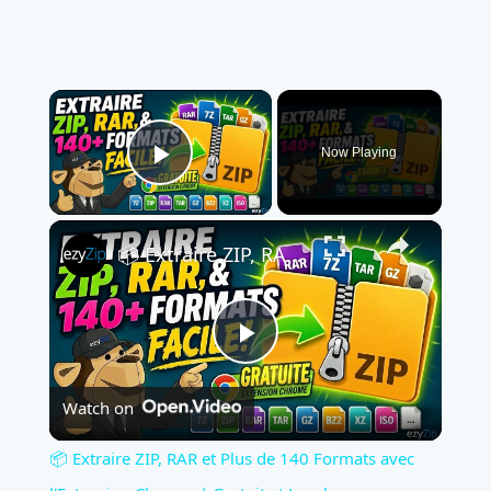
×
Now Playing
Play Video
×
📦 Extraire ZIP, RAR et Plus de 140 Formats avec l'Extension Chrome | Gratuit et Local
Play
Watch on
Video
📦 Extraire ZIP, RAR et Plus de 140 Formats avec