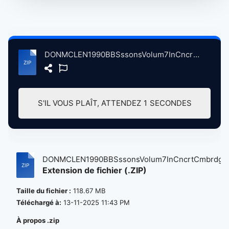
DONMCLEN1990BBSssonsVolum7InCncrtCmbrdgFlkFstvlChrryHntnHllGrndsCmbrdgBrtin, 7-28-1990 atse.zip
S'IL VOUS PLAÎT, ATTENDEZ
1
SECONDES
DONMCLEN1990BBSssonsVolum7InCncrtCmbrdg...
Extension de fichier (.ZIP)
Taille du fichier :
118.67 MB
Téléchargé à:
13-11-2025 11:43 PM
À propos .zip