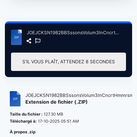
JOEJCKSN1982BBSssonsVolum3InCncrtHmmrsmthOdonLndnBritin, 8-15-1982 atse.zip
S'IL VOUS PLAÎT, ATTENDEZ
8
SECONDES
JOEJCKSN1982BBSssonsVolum3InCncrtHmmrsm..
Extension de fichier (.ZIP)
Taille du fichier :
127.30 MB
Téléchargé à:
17-10-2025 05:51 AM
À propos .zip