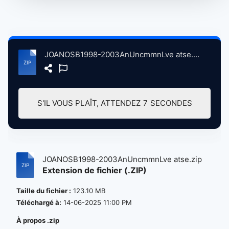
JOANOSB1998-2003AnUncmmnLve atse.zip
S'IL VOUS PLAÎT, ATTENDEZ
7
SECONDES
JOANOSB1998-2003AnUncmmnLve atse.zip
Extension de fichier (.ZIP)
Taille du fichier :
123.10 MB
Téléchargé à:
14-06-2025 11:00 PM
À propos .zip