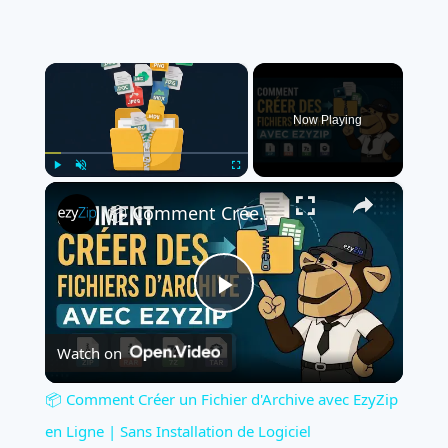
×
Now Playing
×
Play
Unmute
Fullscreen
📦 Comment Créer un Fichier d'Archive avec EzyZip en Ligne | Sans Installation de Logiciel
Play
Watch on
Video
📦 Comment Créer un Fichier d'Archive avec EzyZip
en Ligne | Sans Installation de Logiciel