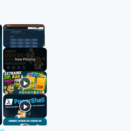
×
×
Unmute
Now Playing
iel