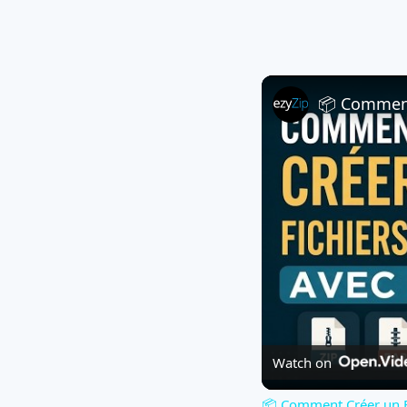
Watch on
📦 Comment Créer un Fic