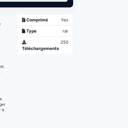
Comprimé
Yes
r
Type
rar
250
Téléchargements
ar,
t
ge
ger
r à