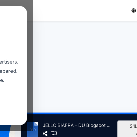
rtisers.
repared.
e.
JELLO BIAFRA - DU Blogspot MEGAPOST.rar
S'I