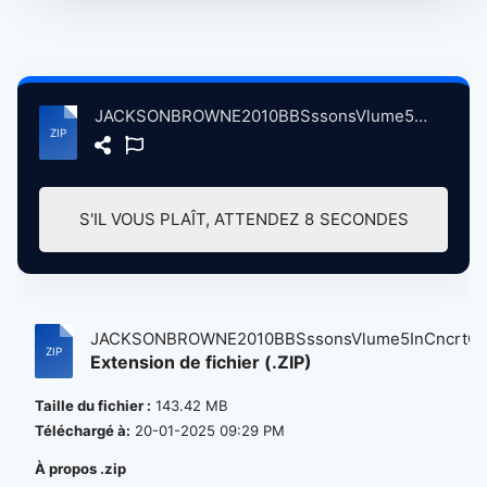
JACKSONBROWNE2010BBSssonsVlume5InCncrtGlstnbryFstvlWrthyFrmPltnBrtin, 6-26-2010 atse.zip
S'IL VOUS PLAÎT, ATTENDEZ
7
SECONDES
JACKSONBROWNE2010BBSssonsVlume5InCncrtG..
Extension de fichier (.ZIP)
Taille du fichier :
143.42 MB
Téléchargé à:
20-01-2025 09:29 PM
À propos .zip