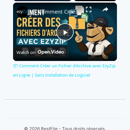
×
Play
Unmute
Fullscreen
📦 Comment Créer un Fichier d'Archive avec EzyZip en Ligne | Sans Installation de Logiciel
Play
Watch on
Video
📦 Comment Créer un Fichier d'Archive avec EzyZip
en Ligne | Sans Installation de Logiciel
©
2026
BestFile - Tous droits réservés.