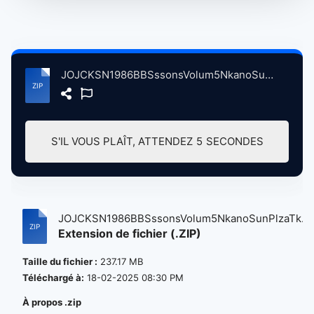
JOJCKSN1986BBSssonsVolum5NkanoSunPlzaTkyoJpn, 10-21-1986 atse.zip
S'IL VOUS PLAÎT, ATTENDEZ
4
SECONDES
JOJCKSN1986BBSssonsVolum5NkanoSunPlzaTk...
Extension de fichier (.ZIP)
Taille du fichier :
237.17 MB
Téléchargé à:
18-02-2025 08:30 PM
À propos .zip