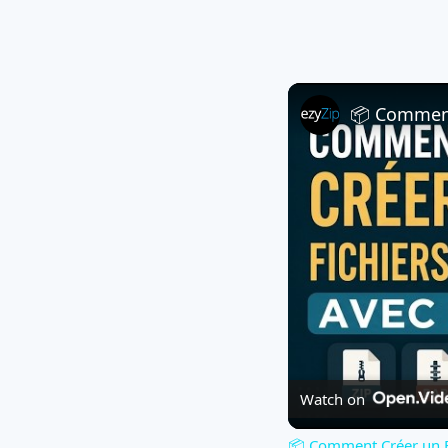
Watch on
📦 Comment Créer un Fic