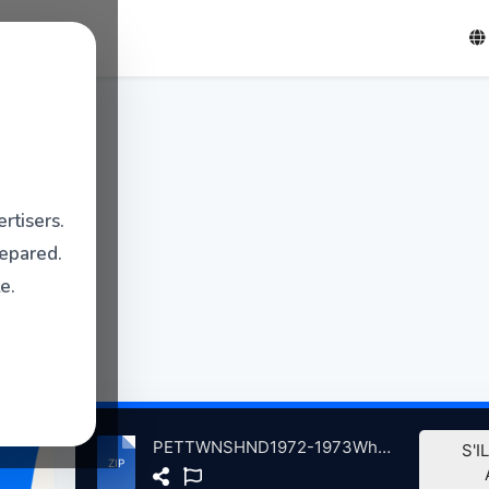
rtisers.
repared.
e.
PETTWNSHND1972-1973WhoDmosVlum7Qadrphna atse.zip
S'I