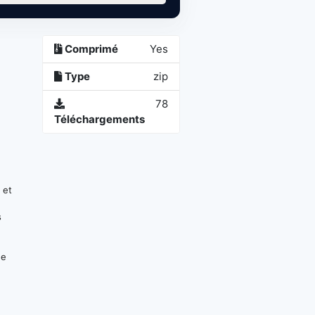
Comprimé
Yes
Type
zip
78
Téléchargements
 et
s
de