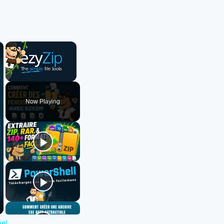
×
×
Unmute
Now Playing
iel