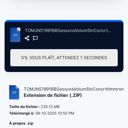
TOMJNS1991BBSessonsVolum5InConcrtHmmrsmthOdonLndnBrtin, 4-20-1991 atse.zip
S'IL VOUS PLAÎT, ATTENDEZ
0
SECONDES
TOMJNS1991BBSessonsVolum5InConcrtHmmrsm..
Extension de fichier (.ZIP)
Taille du fichier :
235.13 MB
Téléchargé à:
08-10-2025 10:50 PM
À propos .zip