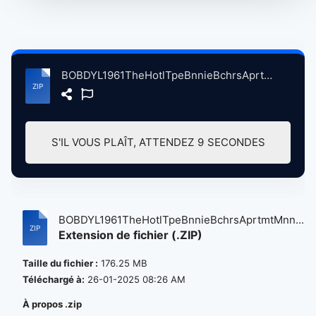
BOBDYL1961TheHotlTpeBnnieBchrsAprtmtMnnplisMN, 12-22-1961 atse.zip
S'IL VOUS PLAÎT, ATTENDEZ
9
SECONDES
BOBDYL1961TheHotlTpeBnnieBchrsAprtmtMnn...
Extension de fichier (.ZIP)
Taille du fichier :
176.25 MB
Téléchargé à:
26-01-2025 08:26 AM
À propos .zip