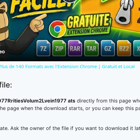
Play
Video
 Plus de 140 Formats avec l'Extension Chrome | Gratuit et Local
ile:
7RritiesVolum2Lvein1977 ats
directly from this page wh
he page when the download starts, or you can keep this pag
ate. Ask the owner of the file if you want to download it lat