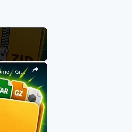
×
📦 Extraire ZIP, RAR et Plus de 140 Formats avec l'Extension Chrome | Gratuit et Local