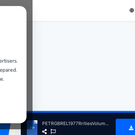
rtisers.
repared.
e.
PETRGBREL1977RritiesVolum2Lvein1977 atse.zip