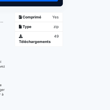
Comprimé
Yes
..
Type
zip
49
Téléchargements
i
uvez
ge
ger
r à