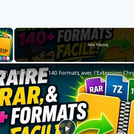
×
Now Playing
 Video