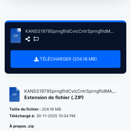
KANSS1979SprngfildCvicCntrSprngfildMA, 9-2-1979 atse.zip
TÉLÉCHARGER (204.16 MB)
KANSS1979SprngfildCvicCntrSprngfildMA,...
Extension de fichier (.ZIP)
Taille du fichier :
204.16 MB
Téléchargé à:
30-11-2025 10:04 PM
À propos .zip