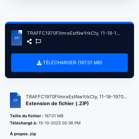
TRAFFC1970FllmreEstNwYrkCty, 11-18-1970 atse.zip
TÉLÉCHARGER (167.01 MB)
TRAFFC1970FllmreEstNwYrkCty, 11-18-1970...
Extension de fichier (.ZIP)
Taille du fichier :
167.01 MB
Téléchargé à:
15-10-2025 05:36 PM
À propos .zip