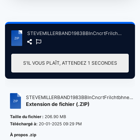
STEVEMILLERBAND1983BBInCncrtFrilchtbhneLrlyStGrshsnGrmny, 8-20-1983.zip
S'IL VOUS PLAÎT, ATTENDEZ
1
SECONDES
STEVEMILLERBAND1983BBInCncrtFrilchtbhne...
Extension de fichier (.ZIP)
Taille du fichier :
206.90 MB
Téléchargé à:
20-01-2025 09:29 PM
À propos .zip