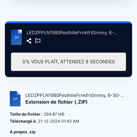
LEDZPPLN1980FesthlleFrnkfrtGrmny, 6-30-1980 atse.zip
S'IL VOUS PLAÎT, ATTENDEZ
8
SECONDES
LEDZPPLN1980FesthlleFrnkfrtGrmny, 6-30-...
Extension de fichier (.ZIP)
Taille du fichier :
294.87 MB
Téléchargé à:
21-12-2024 01:43 AM
À propos .zip