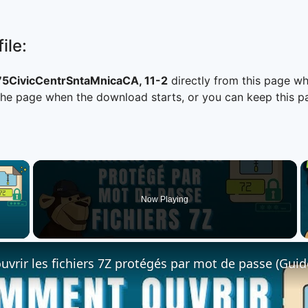
ile:
CivicCentrSntaMnicaCA, 11-2
directly from this page w
he page when the download starts, or you can keep this pag
×
Now Playing
 Video
rir les fichiers 7Z protégés par mot de passe (Guid