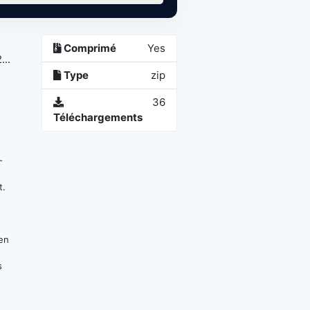
Comprimé
Yes
...
Type
zip
36
Téléchargements
-
t.
 en
s