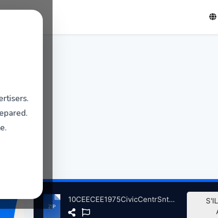
rtisers.
repared.
e.
10CEECEE1975CivicCentrSntaMnicaCA, 11-26-1975 atse.zip
S'I