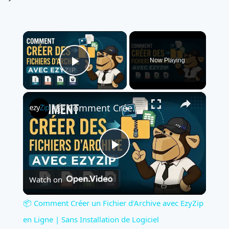
×
Now Playing
Play Video
×
📦 Comment Créer un Fichier d'Archive avec EzyZip en Ligne | Sans Installation de Logiciel
Play
Watch on
Video
📦 Comment Créer un Fichier d'Archive avec EzyZip
en Ligne | Sans Installation de Logiciel