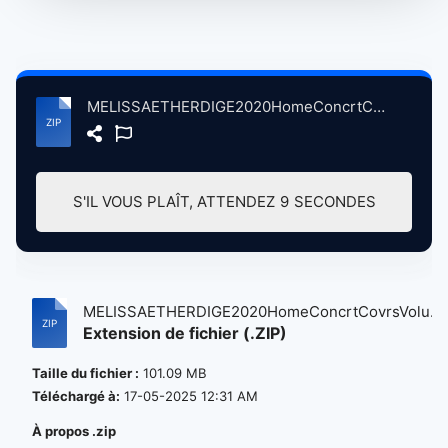
MELISSAETHERDIGE2020HomeConcrtCovrsVolum2LsAnglesCA, 4-15-2020 to 4-22-2020 MsicOnly atse.zip
S'IL VOUS PLAÎT, ATTENDEZ
8
SECONDES
MELISSAETHERDIGE2020HomeConcrtCovrsVolu...
Extension de fichier (.ZIP)
Taille du fichier :
101.09 MB
Téléchargé à:
17-05-2025 12:31 AM
À propos .zip