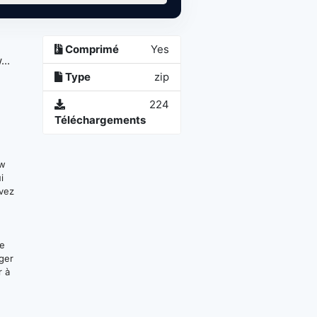
Comprimé
Yes
..
Type
zip
224
Téléchargements
hw
i
uvez
ge
ger
r à