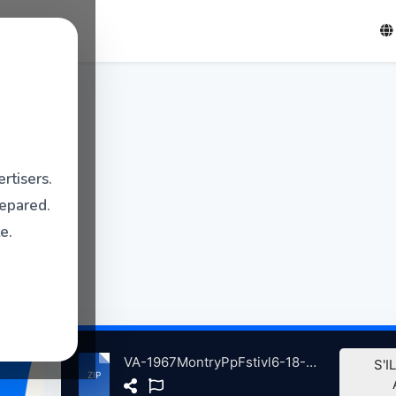
rtisers.
repared.
e.
VA-1967MontryPpFstivl6-18-1967EvnngShw atse.zip
S'I