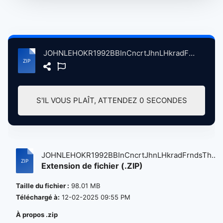
JOHNLEHOKR1992BBInCncrtJhnLHkradFrndsThSwetwtrMllVllyCA, 1-6-1992 atse.zip
S'IL VOUS PLAÎT, ATTENDEZ
0
SECONDES
JOHNLEHOKR1992BBInCncrtJhnLHkradFrndsTh...
Extension de fichier (.ZIP)
Taille du fichier :
98.01 MB
Téléchargé à:
12-02-2025 09:55 PM
À propos .zip